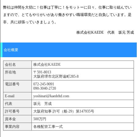
弊社は仲間を大切に！仕事は丁寧に！をモットーに日々、仕事に取り組んでい
ますので、とてもやりがいがあり働きやすい職場環境だと自負しています。是
非、共に頑張っていきましょう。
株式会社KAEDE 代表 坂元 芳成
会社概要
会社名
株式会社KAEDE
所在地
〒591-8013
大阪府堺市北区野遠町285-8
電話番号
072-245-9091
090-3040-2720
E-mail
yoshinari@kaedeltd.com
代表
坂元 芳成
許可番号
大阪府知事 許可（般-29）第147935号
資本金
500万円
事業内容
各種配管工事一式